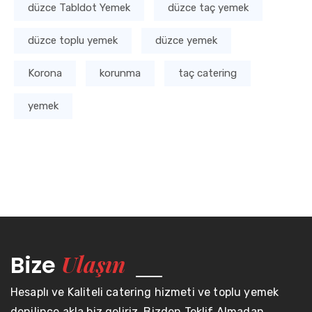
düzce Tabldot Yemek
düzce taç yemek
düzce toplu yemek
düzce yemek
Korona
korunma
taç catering
yemek
Ulaşın
Bize
Hesaplı ve Kaliteli catering hizmeti ve toplu yemek
denilince akla biz geliriz. Bizden Teklif Almadan